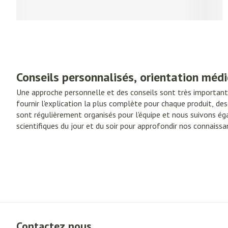
Piluliers et acc
Cheveux
Soins du visage
Taches de pigme
Conseils personnalisés, orientation méd
Peau sensible - p
Une approche personnelle et des conseils sont très important
fournir l'explication la plus complète pour chaque produit, des
Peau mixte
sont régulièrement organisés pour l'équipe et nous suivons ég
Peau terne
scientifiques du jour et du soir pour approfondir nos connaiss
également nous contacter pour un programme de médicaments
Afficher plus
médicales et nous, en tant que pharmacie de La Bruyère , pr
de soins à domicile spécialisés et un service supplémentaire.
Ronflement
Contactez nous