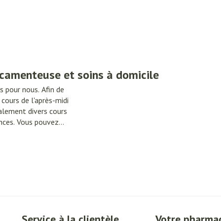
Nous sommes là pour vous.
essoires
Masques chirurgique
Compléments
Répulsifs an
nutritionnels
ntation
icamenteuse et soins à domicile
eau irritée
s pour nous. Afin de
 cours de l'après-midi
alement divers cours
ances. Vous pouvez
 personnalisé, des aides
oposons des équipements
Autobronzants
Rasage
Service à la clientèle
Votre pharma