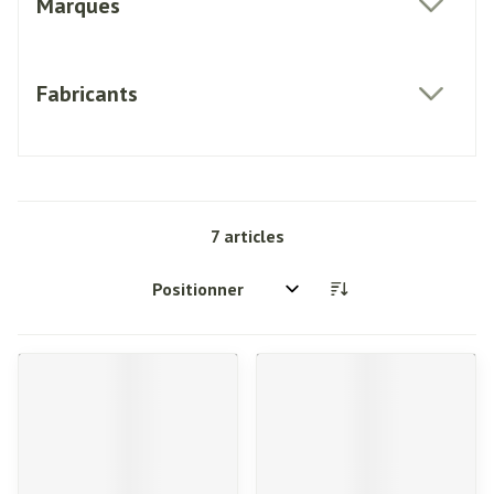
Marques
filter
Fabricants
filter
7
articles
Trier par: