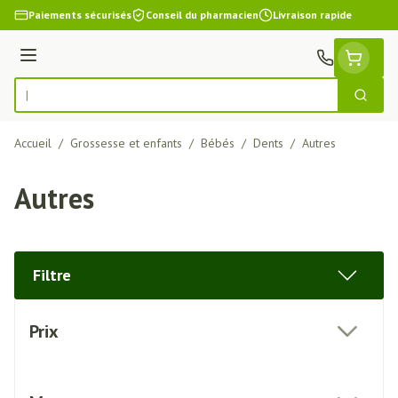
Aller au contenu
Paiements sécurisés
Conseil du pharmacien
Livraison rapide
Menu
Cherch
Rechercher
Accueil
/
Grossesse et enfants
/
Bébés
/
Dents
/
Autres
Autres
Filtre
Passer à la liste des produits
Prix
filter