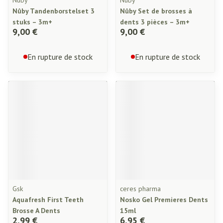
Nuby
Nuby
Nûby Tandenborstelset 3
Nûby Set de brosses à
stuks – 3m+
dents 3 pièces – 3m+
9,00 €
9,00 €
En rupture de stock
En rupture de stock
Gsk
ceres pharma
Aquafresh First Teeth
Nosko Gel Premieres Dents
Brosse A Dents
15ml
2,99 €
6,95 €