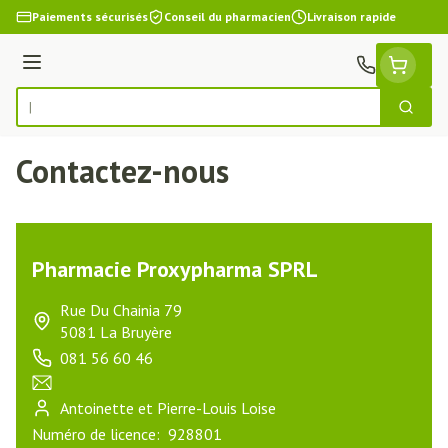
Aller au contenu
Paiements sécurisés
Conseil du pharmacien
Livraison rapide
Menu
Cherch
Rechercher
Contactez-nous
Pharmacie Proxypharma SPRL
address
Rue Du Chainia 79
5081
La Bruyère
081 56 60 46
Téléphone
Courriel
Antoinette et Pierre-Louis Loise
Pharmacien responsable
Numéro de licence:
928801
Numéro de licence