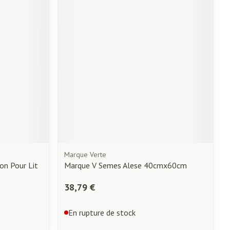
Afficher plus
ti-insectes
Senteur
Marque Verte
on Pour Lit
Marque V Semes Alese 40cmx60cm
CBD
38,79 €
En rupture de stock