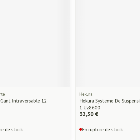
essoires
Masques chirurgique
Compléments
Répulsifs an
nutritionnels
ntation
eau irritée
rte
Hekura
Gant Intraversable 12
Hekura Systeme De Suspensi
1 Uz8600
Autobronzants
Rasage
32,50 €
re de stock
En rupture de stock