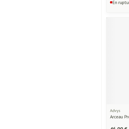
En ruptu
Advys
Arceau Pr
46,00 €