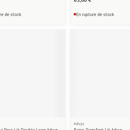
re de stock
En rupture de stock
Advys
ui Pour Lit Double Loop Advys
Barre Transfert Lit Advys