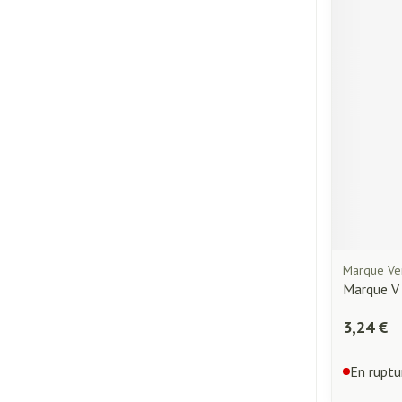
Piluliers et acc
Cheveux
Soins du visage
Taches de pigme
Peau sensible - p
Peau mixte
Peau terne
Afficher plus
Marque Ve
Marque V 
Ronflement
3,24 €
En ruptu