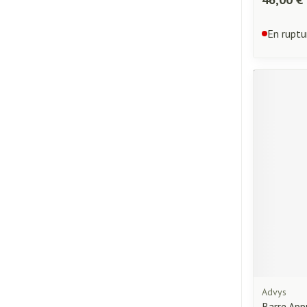
En ruptu
Advys
Barre App