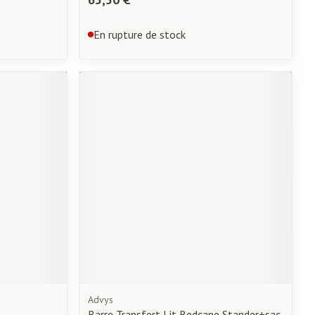
En rupture de stock
Advys
Barre Transfert Lit Bedcane Stander+sac