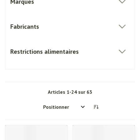
Marques
filter
Fabricants
filter
Restrictions alimentaires
filter
Articles
1
-
24
sur
63
Trier par: