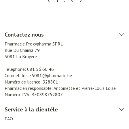
Vous lisez actuellement la page
Page
Page
1
2
3
Contactez nous
Pharmacie Proxypharma SPRL
Rue Du Chainia 79
5081
La Bruyère
Téléphone:
081 56 60 46
Courriel:
loise.5081@
pharmacie.be
Numéro de licence:
928801
Pharmacien responsable:
Antoinette et Pierre-Louis Loise
Numéro TVA:
BE0898752807
Service à la clientèle
FAQ