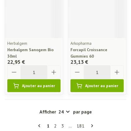
Herbalgem
Arkopharma
Herbalgem Sanogem Bio
Forcapil Croissance
30ml
Gummies 60
22,95 €
23,13 €
Quantité
Quantité
Ajouter au panier
Ajouter au panier
Afficher
par page
Pages
Vous lisez actuellement la page
Page
Page
Page
1
2
3
...
181