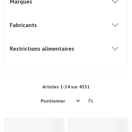
Marques
filter
Fabricants
filter
Restrictions alimentaires
filter
Articles
1
-
24
sur
4331
Trier par: