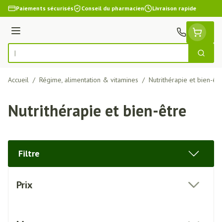
Aller au contenu
Paiements sécurisés
Conseil du pharmacien
Livraison rapide
Menu
Cherch
Rechercher
Accueil
/
Régime, alimentation & vitamines
/
Nutrithérapie et bien-êt
Nutrithérapie et bien-être
Filtre
Passer à la liste des produits
Prix
filter