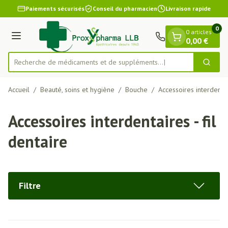
Diapositive 1 de 1
Aller au contenu
Paiements sécurisés
Conseil du pharmacien
Livraison rapide
0
0 articles
Menu
0,00 €
Recherche de médicaments et
Cherch
Rechercher
Accueil
/
Beauté, soins et hygiène
/
Bouche
/
Accessoires interdentair
Accessoires interdentaires - fil
dentaire
Filtre