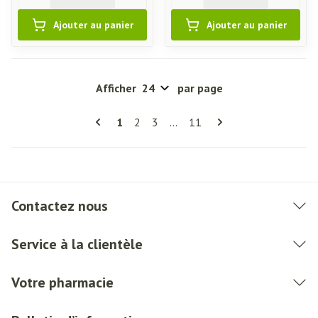
Ajouter au panier
Ajouter au panier
Afficher
par page
Pages
Vous lisez actuellement la page
Page
Page
Page
1
2
3
...
11
Contactez nous
Service à la clientèle
Votre pharmacie