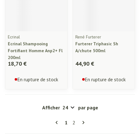
Ecrinal
René Furterer
Ecrinal Shampooing
Furterer Triphasic Sh
Fortifiant Homme Anp2+ Fl
A/chute 500ml
200ml
18,70 €
44,90 €
En rupture de stock
En rupture de stock
Afficher
par page
Pages
Vous lisez actuellement la page
Page
1
2