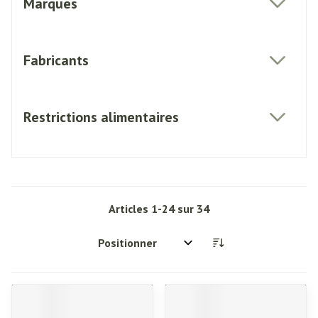
Marques
filter
Fabricants
filter
Restrictions alimentaires
filter
Articles
1
-
24
sur
34
Trier par: