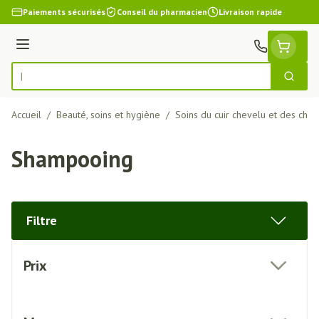
Aller au contenu
Paiements sécurisés
Conseil du pharmacien
Livraison rapide
Menu
Cherch
Rechercher
Accueil
/
Beauté, soins et hygiène
/
Soins du cuir chevelu et des che
Shampooing
Filtre
Passer à la liste des produits
Prix
filter