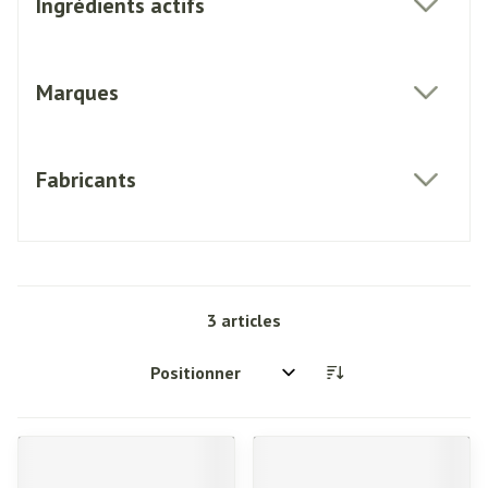
Ingrédients actifs
filter
Marques
filter
Fabricants
filter
3
articles
Trier par: