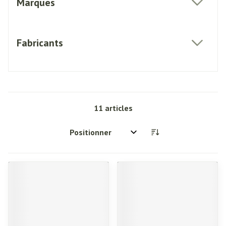
Marques
filter
Fabricants
filter
11
articles
Trier par: