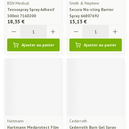
BSN Medical
Smith & Nephew
Tensospray Spray Adhesif
Secura No-sting Barrier
300ml 7160200
Spray 66807692
18,35 €
15,13 €
Quantité
Quantité
Ajouter au panier
Ajouter au panier
Hartmann
Cederroth
Hartmann Medprotect Film
Cederroth Burn Gel Spray