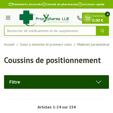
Diapositive 1 de 1
Aller au contenu
Paiements sécurisés
Conseil du pharmacien
Livraison rapide
0
0 articles
Menu
0,00 €
Recherche de médicaments et de
Cherch
Rechercher
Accueil
/
Soins à domicile et premiers soins
/
Matériel paramédical
/
Coussins de positionnement
Filtre
Articles
1
-
24
sur
154