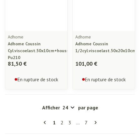
Adhome
Adhome
Adhome Coussin
Adhome Coussin
Cyl.viscoelast.50x10cm+housse
1/2cyl.viscoelast.50x20x10cm+
Pu210
81,50 €
101,00 €
En rupture de stock
En rupture de stock
Afficher
par page
Pages
Vous lisez actuellement la page
Page
Page
Page
1
2
3
...
7