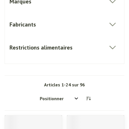
Marques
filter
Fabricants
filter
Restrictions alimentaires
filter
Articles
1
-
24
sur
96
Trier par: