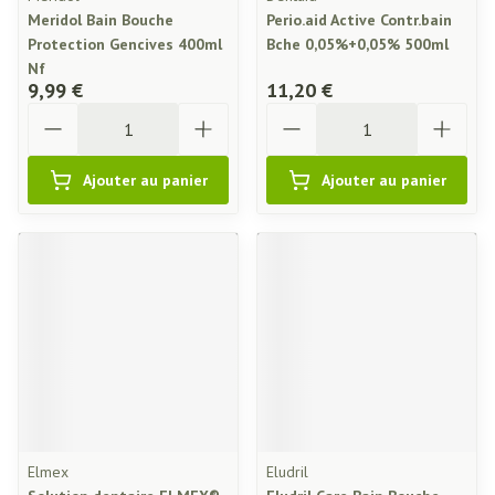
Meridol Bain Bouche
Perio.aid Active Contr.bain
Protection Gencives 400ml
Bche 0,05%+0,05% 500ml
Nf
9,99 €
11,20 €
Quantité
Quantité
Ajouter au panier
Ajouter au panier
Elmex
Eludril