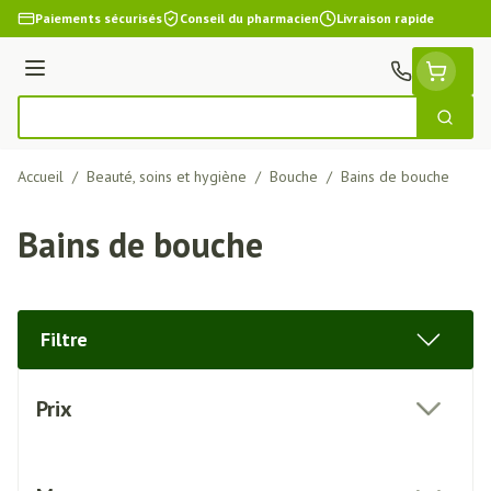
Aller au contenu
Paiements sécurisés
Conseil du pharmacien
Livraison rapide
Menu
Cherch
Rechercher
Accueil
/
Beauté, soins et hygiène
/
Bouche
/
Bains de bouche
Bains de bouche
Filtre
Passer à la liste des produits
Prix
filter