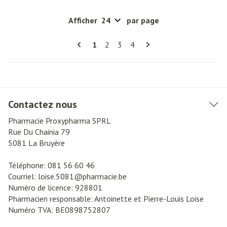
Afficher
par page
Pages
Vous lisez actuellement la page
Page
Page
Page
1
2
3
4
Contactez nous
Pharmacie Proxypharma SPRL
Rue Du Chainia 79
5081
La Bruyère
Téléphone:
081 56 60 46
Courriel:
loise.5081@
pharmacie.be
Numéro de licence:
928801
Pharmacien responsable:
Antoinette et Pierre-Louis Loise
Numéro TVA:
BE0898752807