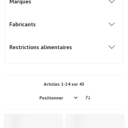
Marques
filter
Fabricants
filter
Restrictions alimentaires
filter
Articles
1
-
24
sur
43
Trier par: