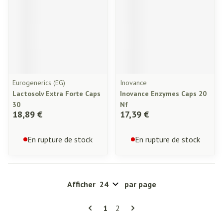
Eurogenerics (EG)
Inovance
Lactosolv Extra Forte Caps
Inovance Enzymes Caps 20
30
Nf
18,89 €
17,39 €
En rupture de stock
En rupture de stock
Afficher
par page
Pages
Vous lisez actuellement la page
Page
1
2