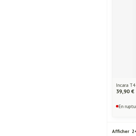
Piluliers et acc
Cheveux
Soins du visage
Taches de pigme
Peau sensible - p
Peau mixte
Peau terne
Afficher plus
Incara T4
39,90 €
En ruptu
Ronflement
Afficher