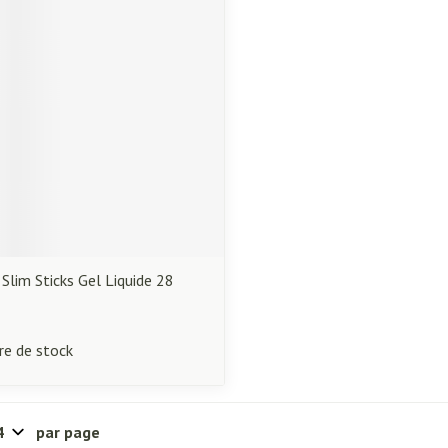
essoires
Masques chirurgique
Compléments
Répulsifs an
nutritionnels
ntation
eau irritée
 Slim Sticks Gel Liquide 28
re de stock
Autobronzants
Rasage
par page