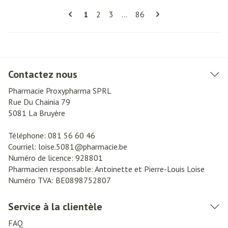
Pages
Vous lisez actuellement la page
Page
Page
Page
1
2
3
...
86
Contactez nous
Pharmacie Proxypharma SPRL
Rue Du Chainia 79
5081
La Bruyère
Téléphone:
081 56 60 46
Courriel:
loise.5081@
pharmacie.be
Numéro de licence:
928801
Pharmacien responsable:
Antoinette et Pierre-Louis Loise
Numéro TVA:
BE0898752807
Service à la clientèle
FAQ