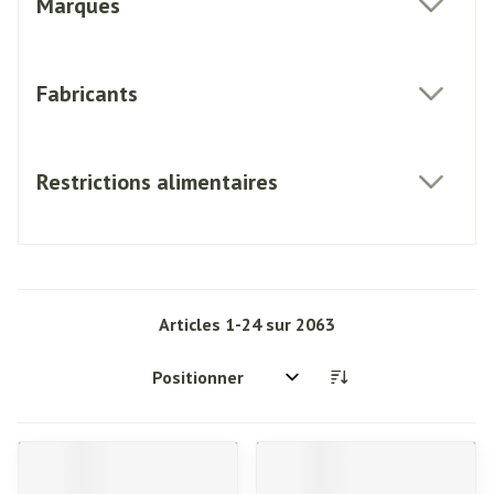
Marques
filter
Fabricants
filter
Restrictions alimentaires
filter
Articles
1
-
24
sur
2063
Trier par: