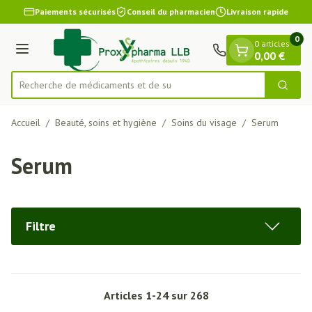
Diapositive 1 de 1
Aller au contenu
Paiements sécurisés
Conseil du pharmacien
Livraison rapide
0
0 articles
Menu
0,00 €
Recherche de mé
Cherch
Rechercher
Accueil
/
Beauté, soins et hygiène
/
Soins du visage
/
Serum
Serum
Filtre
Articles
1
-
24
sur
268