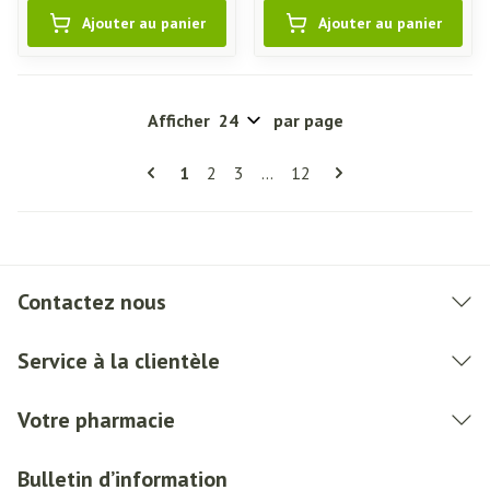
Ajouter au panier
Ajouter au panier
Afficher
par page
Pages
Vous lisez actuellement la page
Page
Page
Page
1
2
3
...
12
Contactez nous
Service à la clientèle
Votre pharmacie
Bulletin d’information