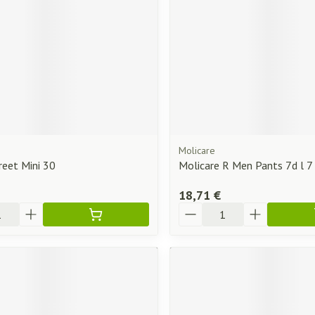
Molicare
reet Mini 30
Molicare R Men Pants 7d l 
18,71 €
Quantité