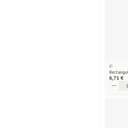
Piluliers et acc
Cheveux
Soins du visage
Taches de pigme
Peau sensible - p
Peau mixte
iD
Peau terne
Rectangu
6,71 €
Afficher plus
Quantité
Ronflement