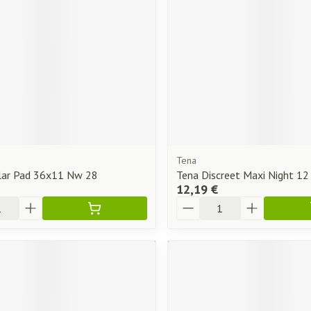
essoires
Masques chirurgique
Compléments
Répulsifs an
nutritionnels
ntation
eau irritée
Tena
lar Pad 36x11 Nw 28
Tena Discreet Maxi Night 12
12,19 €
Quantité
Autobronzants
Rasage