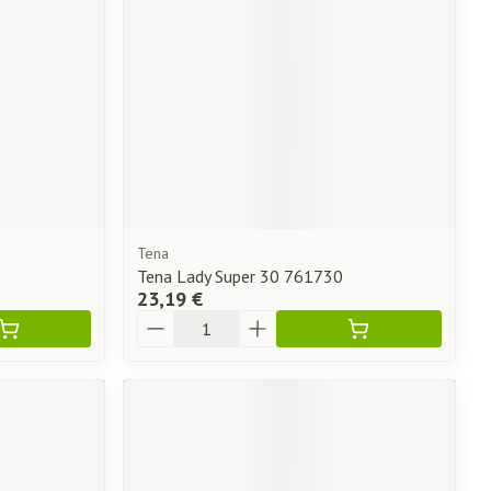
Afficher plus
ti-insectes
Senteur
Tena
Tena Lady Super 30 761730
23,19 €
Quantité
CBD