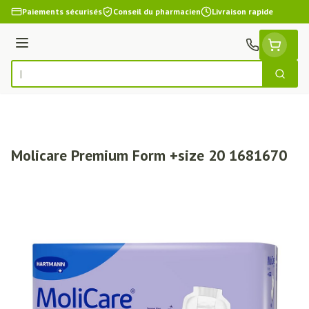
Aller au contenu
Paiements sécurisés
Conseil du pharmacien
Livraison rapide
Menu
Cherch
Rechercher
Molicare Premium Form +size 20 1681670