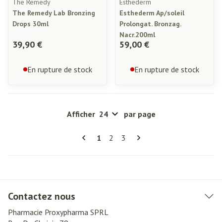
The Remedy
Esthederm
The Remedy Lab Bronzing
Esthederm Ap/soleil
Drops 30ml
Prolongat. Bronzag.
Nacr.200ml
39,90 €
59,00 €
En rupture de stock
En rupture de stock
Afficher
par page
Pages
Vous lisez actuellement la page
Page
Page
1
2
3
Contactez nous
Pharmacie Proxypharma SPRL