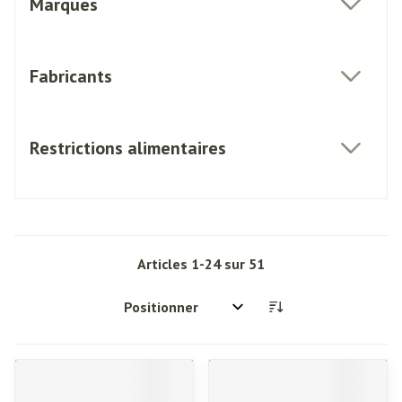
Marques
filter
Fabricants
filter
Restrictions alimentaires
filter
Articles
1
-
24
sur
51
Trier par: