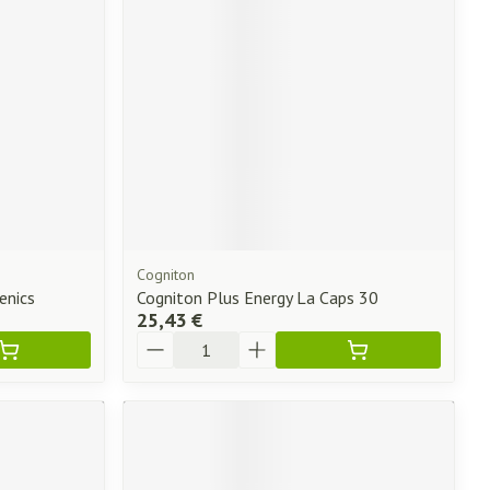
Afficher plus
ti-insectes
Senteur
Cogniton
enics
Cogniton Plus Energy La Caps 30
25,43 €
Quantité
CBD