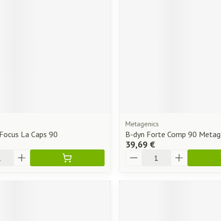
essoires
Masques chirurgique
Compléments
Répulsifs an
nutritionnels
ntation
eau irritée
Metagenics
Focus La Caps 90
B-dyn Forte Comp 90 Metag
39,69 €
Quantité
Autobronzants
Rasage