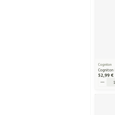
Piluliers et acc
Cheveux
Soins du visage
Taches de pigme
Peau sensible - p
Peau mixte
Peau terne
Cogniton
Cogniton 
Afficher plus
52,99 €
Quantité
Ronflement