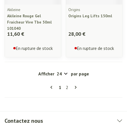
Akileine
Origins
Akileine Rouge Gel
Origins Leg Lifts 150ml
Fraicheur Vive Tbe 50ml
101040
11,60 €
28,00 €
En rupture de stock
En rupture de stock
Afficher
par page
Pages
Vous lisez actuellement la page
Page
1
2
Contactez nous