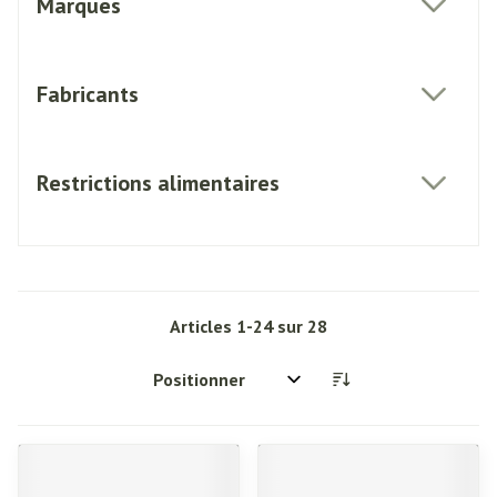
Marques
filter
Fabricants
filter
Restrictions alimentaires
filter
Articles
1
-
24
sur
28
Trier par: