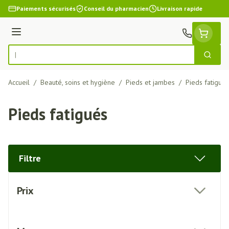
Aller au contenu
Paiements sécurisés
Conseil du pharmacien
Livraison rapide
Menu
Cherch
Rechercher
Accueil
/
Beauté, soins et hygiène
/
Pieds et jambes
/
Pieds fatigués
Pieds fatigués
Filtre
Passer à la liste des produits
Prix
filter