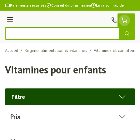
Aller au contenu
Paiements sécurisés
Conseil du pharmacien
Livraison rapide
Menu
Cherch
Rechercher
Accueil
/
Régime, alimentation & vitamines
/
Vitamines et complément
Vitamines pour enfants
Filtre
Passer à la liste des produits
Prix
filter