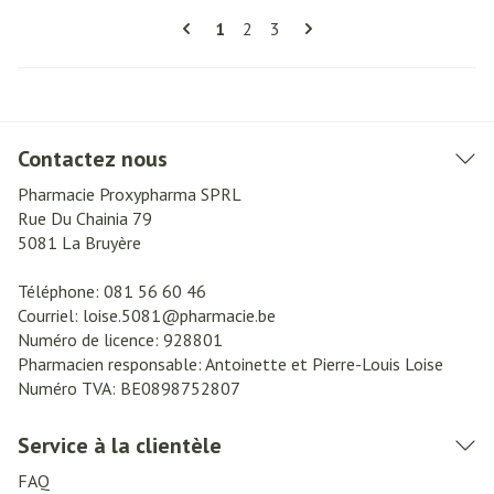
Pages
Vous lisez actuellement la page
Page
Page
1
2
3
Contactez nous
Pharmacie Proxypharma SPRL
Rue Du Chainia 79
5081
La Bruyère
Téléphone:
081 56 60 46
Courriel:
loise.5081@
pharmacie.be
Numéro de licence:
928801
Pharmacien responsable:
Antoinette et Pierre-Louis Loise
Numéro TVA:
BE0898752807
Service à la clientèle
FAQ