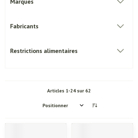
Marques
filter
Fabricants
filter
Restrictions alimentaires
filter
Articles
1
-
24
sur
62
Trier par: