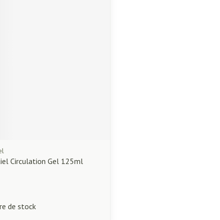
essoires
Masques chirurgique
Compléments
Répulsifs an
nutritionnels
ntation
eau irritée
el
iel Circulation Gel 125ml
Autobronzants
Rasage
re de stock