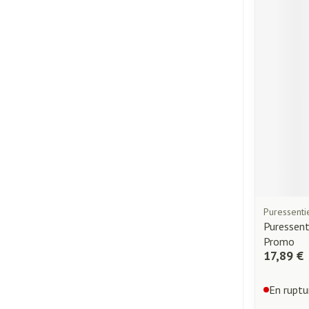
Piluliers et acc
Cheveux
Soins du visage
Taches de pigme
Peau sensible - p
Peau mixte
Peau terne
Afficher plus
Puressenti
Puressent
Promo
Ronflement
17,89 €
En ruptu