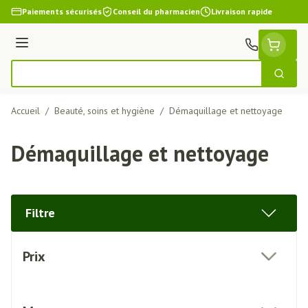
Aller au contenu
Paiements sécurisés
Conseil du pharmacien
Livraison rapide
Menu
Cherch
Rechercher
Accueil
/
Beauté, soins et hygiène
/
Démaquillage et nettoyage
Démaquillage et nettoyage
Filtre
Passer à la liste des produits
Prix
filter