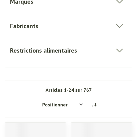
Marques
filter
Fabricants
filter
Restrictions alimentaires
filter
Articles
1
-
24
sur
767
Trier par: