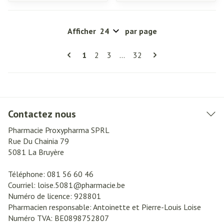
Afficher
par page
Pages
Vous lisez actuellement la page
Page
Page
Page
1
2
3
...
32
Contactez nous
Pharmacie Proxypharma SPRL
Rue Du Chainia 79
5081
La Bruyère
Téléphone:
081 56 60 46
Courriel:
loise.5081@
pharmacie.be
Numéro de licence:
928801
Pharmacien responsable:
Antoinette et Pierre-Louis Loise
Numéro TVA:
BE0898752807