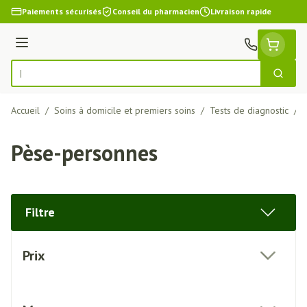
Aller au contenu
Paiements sécurisés
Conseil du pharmacien
Livraison rapide
Menu
Cherch
Rechercher
Accueil
/
Soins à domicile et premiers soins
/
Tests de diagnostic
/
Pèse-personnes
Filtre
Passer à la liste des produits
Prix
filter