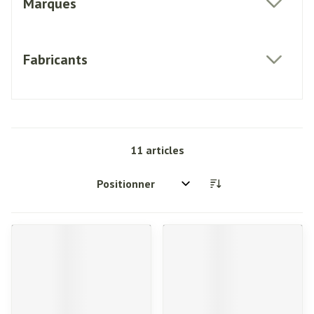
Marques
filter
Fabricants
filter
11
articles
Trier par: