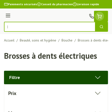
Aller au contenu
Paiements sécurisés
Conseil du pharmacien
Livraison rapide
Menu
Cherch
Rechercher
Accueil
/
Beauté, soins et hygiène
/
Bouche
/
Brosses à dents électr
Brosses à dents électriques
Filtre
Passer à la liste des produits
Prix
filter