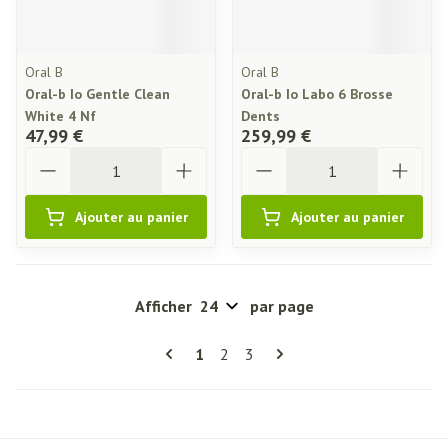
Oral B
Oral B
Oral-b Io Gentle Clean
Oral-b Io Labo 6 Brosse
White 4 Nf
Dents
47,99 €
259,99 €
Quantité
Quantité
Ajouter au panier
Ajouter au panier
Afficher
par page
Pages
Vous lisez actuellement la page
Page
Page
1
2
3