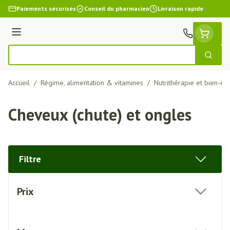
Aller au contenu
Paiements sécurisés
Conseil du pharmacien
Livraison rapide
Menu
Cherch
Rechercher
Accueil
/
Régime, alimentation & vitamines
/
Nutrithérapie et bien-êt
Cheveux (chute) et ongles
Filtre
Passer à la liste des produits
Prix
filter