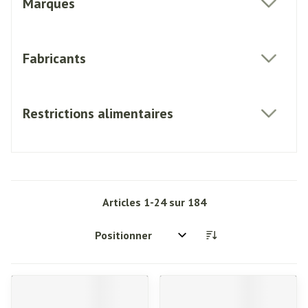
Marques
filter
Fabricants
filter
Restrictions alimentaires
filter
Articles
1
-
24
sur
184
Trier par: