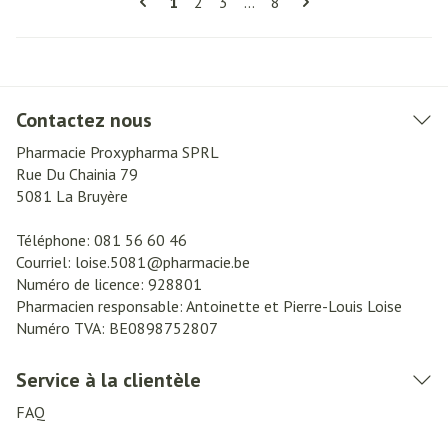
Vous lisez actuellement la page
Page
Page
Page
1
2
3
...
8
Contactez nous
Pharmacie Proxypharma SPRL
Rue Du Chainia 79
5081
La Bruyère
Téléphone:
081 56 60 46
Courriel:
loise.5081@
pharmacie.be
Numéro de licence:
928801
Pharmacien responsable:
Antoinette et Pierre-Louis Loise
Numéro TVA:
BE0898752807
Service à la clientèle
FAQ