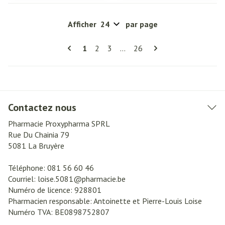
Afficher
par page
Pages
Vous lisez actuellement la page
Page
Page
Page
1
2
3
...
26
Contactez nous
Pharmacie Proxypharma SPRL
Rue Du Chainia 79
5081
La Bruyère
Téléphone:
081 56 60 46
Courriel:
loise.5081@
pharmacie.be
Numéro de licence:
928801
Pharmacien responsable:
Antoinette et Pierre-Louis Loise
Numéro TVA:
BE0898752807