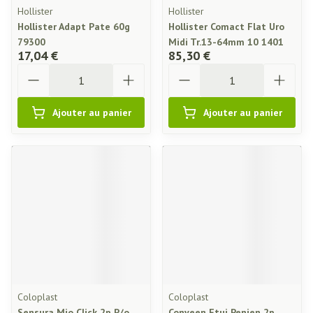
Hollister
Hollister
Hollister Adapt Pate 60g
Hollister Comact Flat Uro
79300
Midi Tr.13-64mm 10 1401
17,04 €
85,30 €
Quantité
Quantité
Ajouter au panier
Ajouter au panier
Coloplast
Coloplast
Sensura Mio Click 2p P/o
Conveen Etui Penien 2p