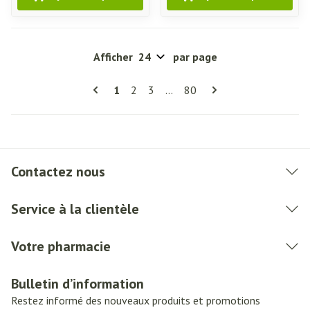
Afficher
par page
Pages
Vous lisez actuellement la page
Page
Page
Page
1
2
3
...
80
Contactez nous
Service à la clientèle
Votre pharmacie
Bulletin d’information
Restez informé des nouveaux produits et promotions