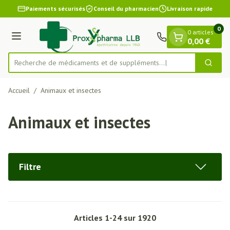
Diapositive 1 de 1
Aller au contenu
Paiements sécurisés
Conseil du pharmacien
Livraison rapide
0
0 articles
Menu
0,00 €
Recherche de médicaments et de su
Cherch
Rechercher
Accueil
/
Animaux et insectes
Animaux et insectes
Filtre
Articles
1
-
24
sur
1920