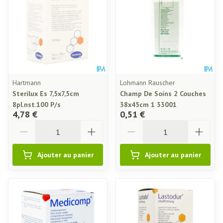
Hartmann
Lohmann Rauscher
Sterilux Es 7,5x7,5cm
Champ De Soins 2 Couches
8pl.nst.100 P/s
38x45cm 1 33001
4,78 €
0,51 €
Quantité
Quantité
Ajouter au panier
Ajouter au panier