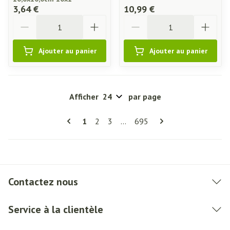
3,64 €
10,99 €
Quantité
Quantité
Ajouter au panier
Ajouter au panier
Afficher
par page
Pages
Vous lisez actuellement la page
Page
Page
Page
1
2
3
...
695
Contactez nous
Service à la clientèle