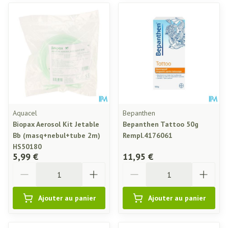
Aquacel
Bepanthen
Biopax Aerosol Kit Jetable
Bepanthen Tattoo 50g
Bb (masq+nebul+tube 2m)
Rempl.4176061
HS50180
5,99 €
11,95 €
Quantité
Quantité
Ajouter au panier
Ajouter au panier