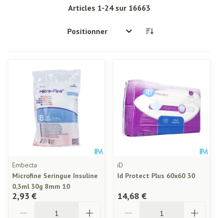
Articles
1
-
24
sur
16663
Trier par:
Embecta
iD
Microfine Seringue Insuline
Id Protect Plus 60x60 30
0,3ml 30g 8mm 10
2,93 €
14,68 €
Quantité
Quantité