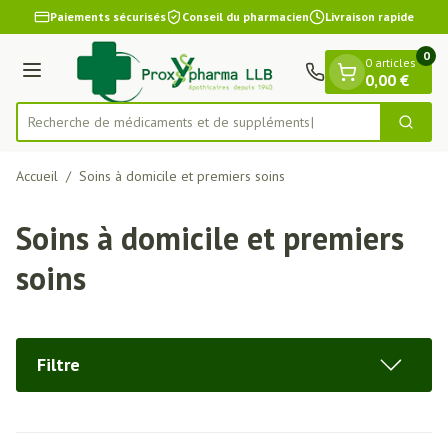
Diapositive 1 de 1
Aller au contenu
Paiements sécurisés
Conseil du pharmacien
Livraison rapide
0
0 articles
Menu
0,00 €
Recherche de médicamen
Cherch
Rechercher
Accueil
/
Soins à domicile et premiers soins
Soins à domicile et premiers
soins
Filtre