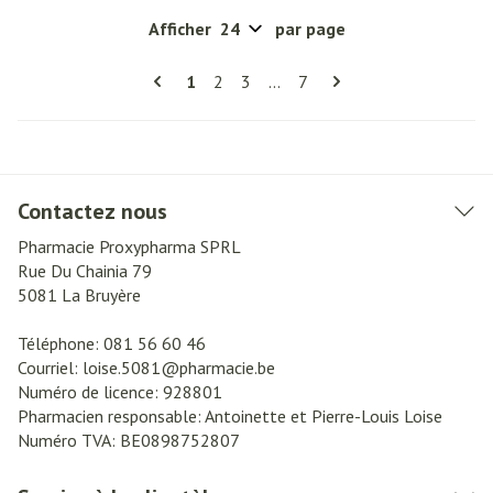
Afficher
par page
Pages
Vous lisez actuellement la page
Page
Page
Page
1
2
3
...
7
Contactez nous
Pharmacie Proxypharma SPRL
Rue Du Chainia 79
5081
La Bruyère
Téléphone:
081 56 60 46
Courriel:
loise.5081@
pharmacie.be
Numéro de licence:
928801
Pharmacien responsable:
Antoinette et Pierre-Louis Loise
Numéro TVA:
BE0898752807