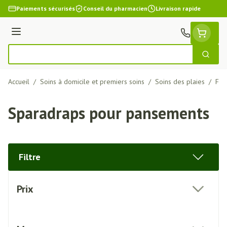
Aller au contenu
Paiements sécurisés
Conseil du pharmacien
Livraison rapide
Menu
Cherch
Rechercher
Accueil
/
Soins à domicile et premiers soins
/
Soins des plaies
/
Fix
Sparadraps pour pansements
Filtre
Passer à la liste des produits
Prix
filter