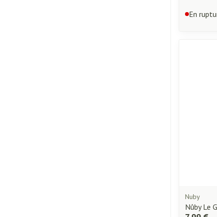
En ruptu
Nuby
Nûby Le G
7,99 €