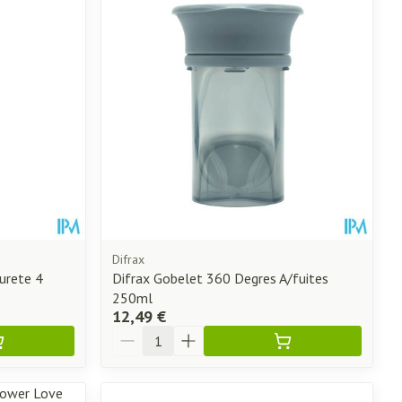
ie
Médications diverses
Yeux
Afficher plus
ti-insectes
Senteur
Difrax
urete 4
Difrax Gobelet 360 Degres A/fuites
250ml
12,49 €
Quantité
CBD