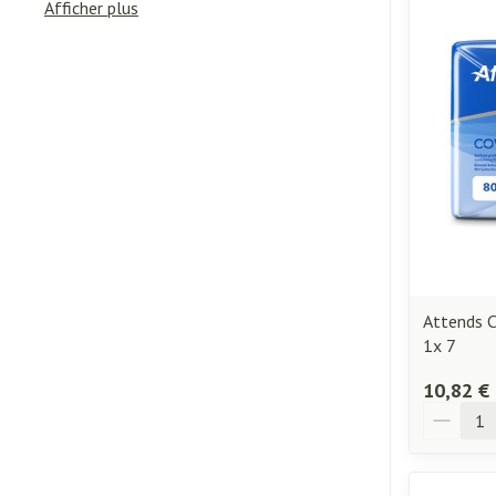
Afficher plus
Diagnostiques
Piluliers et acc
Cheveux
Soins du visage
Taches de pigme
Peau sensible - p
Peau mixte
Attends C
Peau terne
1x 7
Afficher plus
10,82 €
Quantité
Ronflement