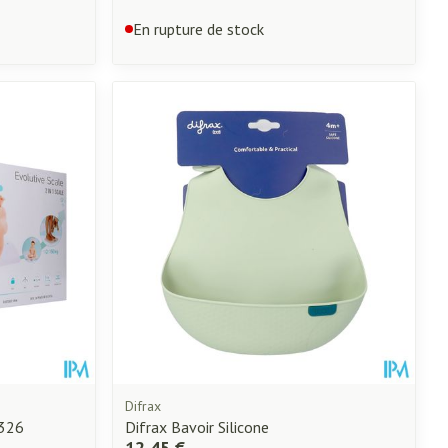
En rupture de stock
Difrax
0326
Difrax Bavoir Silicone
12,45 €