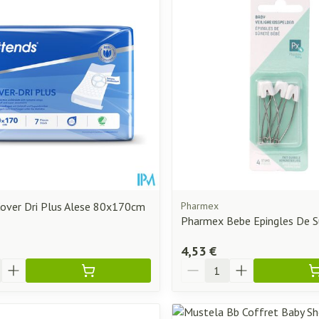
Massage
Ombres à paupières
Minceur
Homeopath
Afficher plus
Afficher plus
essoires
Masques chirurgique
Compléments
Répulsifs an
nutritionnels
ntation
eau irritée
over Dri Plus Alese 80x170cm
Pharmex
Pharmex Bebe Epingles De S
4,53 €
Quantité
Autobronzants
Rasage