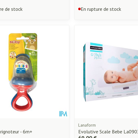
re de stock
En rupture de stock
Lanaform
rignoteur - 6m+
Evolutive Scale Bebe La09
69,00 €