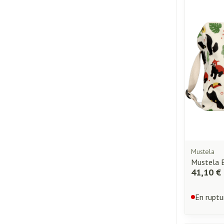
Mustela
Mustela B
41,10 €
En ruptu