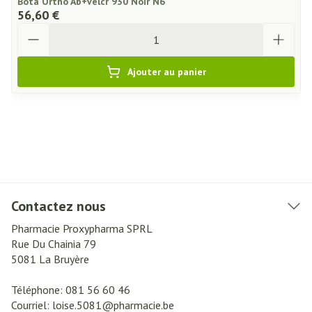
Bota Ortho Ab+velcr 930 Noir N6
56,60 €
Quantité
Ajouter au panier
Contactez nous
Pharmacie Proxypharma SPRL
Rue Du Chainia 79
5081
La Bruyère
Téléphone:
081 56 60 46
Courriel:
loise.5081@
pharmacie.be