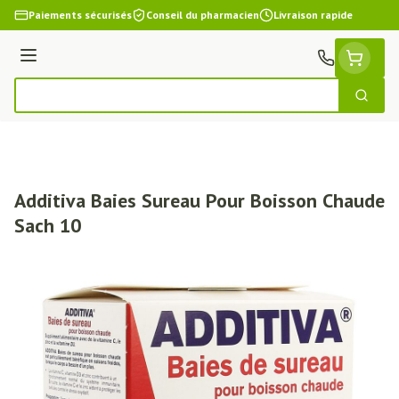
Aller au contenu
Paiements sécurisés
Conseil du pharmacien
Livraison rapide
Menu
Cherch
Rechercher
Additiva Baies Sureau Pour Boisson Chaude
Sach 10