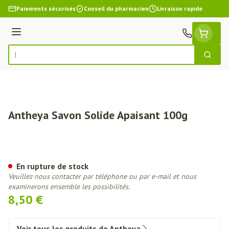
Aller au contenu
Paiements sécurisés
Conseil du pharmacien
Livraison rapide
Menu
Cherch
Rechercher
Antheya Savon Solide Apaisant 100g
Antheya Savon Solide Apaisant
En rupture de stock
Veuillez nous contacter par téléphone ou par e-mail et nous
examinerons ensemble les possibilités.
8,50 €
Voir tous les produits de Antheya