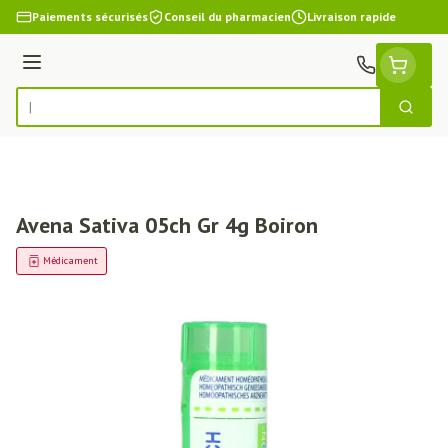
Aller au contenu
Paiements sécurisés
Conseil du pharmacien
Livraison rapide
Menu
Cherch
Rechercher
Avena Sativa 05ch Gr 4g Boiron
Médicament