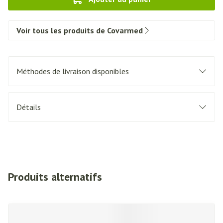
Voir tous les produits de Covarmed
Méthodes de livraison disponibles
Détails
Produits alternatifs
Il est possible de naviguer entre les éléments du carrousel à l'a
Appuyer sur pour sauter le carrousel
Appuyez sur cette touche pour accéder à la navigation en c