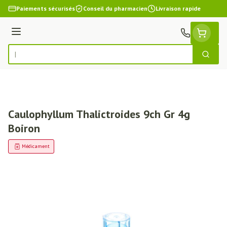
Aller au contenu
Paiements sécurisés
Conseil du pharmacien
Livraison rapide
Menu
Cherch
Rechercher
Caulophyllum Thalictroides 9ch Gr 4g
Boiron
Médicament