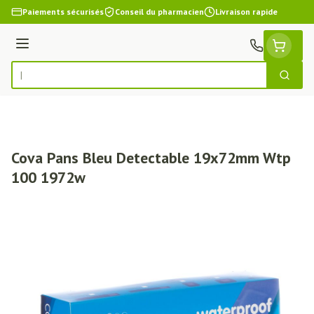
Aller au contenu
Paiements sécurisés
Conseil du pharmacien
Livraison rapide
Menu
Cherch
Rechercher
Cova Pans Bleu Detectable 19x72mm Wtp
100 1972w