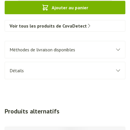
Ajouter au panier
Voir tous les produits de CovaDetect
Méthodes de livraison disponibles
Détails
Produits alternatifs
Il est possible de naviguer entre les éléments du carrousel à l'a
Appuyer sur pour sauter le carrousel
Appuyez sur cette touche pour accéder à la navigation en c