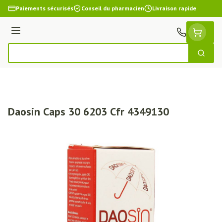
Aller au contenu
Paiements sécurisés
Conseil du pharmacien
Livraison rapide
Menu
Cherch
Rechercher
Daosin Caps 30 6203 Cfr 4349130