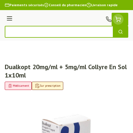
Aller au contenu
Paiements sécurisés
Conseil du pharmacien
Livraison rapide
Menu
Cherch
Rechercher
Dualkopt 20mg/ml + 5mg/ml Collyre En Sol
1x10ml
Médicament
Sur prescription