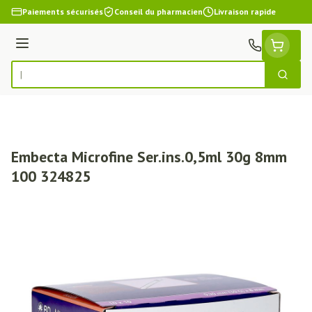
Aller au contenu
Paiements sécurisés
Conseil du pharmacien
Livraison rapide
Menu
Cherch
Rechercher
Embecta Microfine Ser.ins.0,5ml 30g 8mm
100 324825