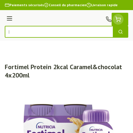
Aller au contenu
Paiements sécurisés
Conseil du pharmacien
Livraison rapide
Menu
Cherch
Rechercher
Fortimel Protein 2kcal Caramel&chocolat
4x200ml