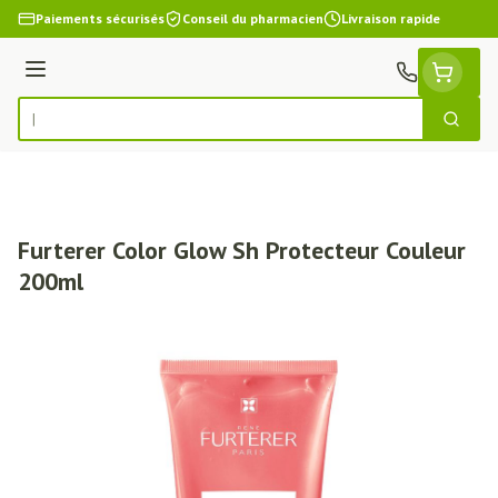
Aller au contenu
Paiements sécurisés
Conseil du pharmacien
Livraison rapide
Menu
Cherch
Rechercher
Furterer Color Glow Sh Protecteur Couleur
200ml