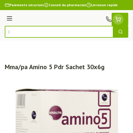
Aller au contenu
Paiements sécurisés
Conseil du pharmacien
Livraison rapide
Menu
Cherch
Rechercher
Mma/pa Amino 5 Pdr Sachet 30x6g