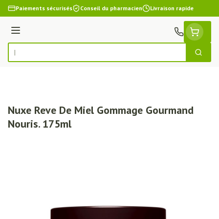
Aller au contenu
Paiements sécurisés
Conseil du pharmacien
Livraison rapide
Menu
Cherch
Rechercher
Nuxe Reve De Miel Gommage Gourmand
Nouris. 175ml