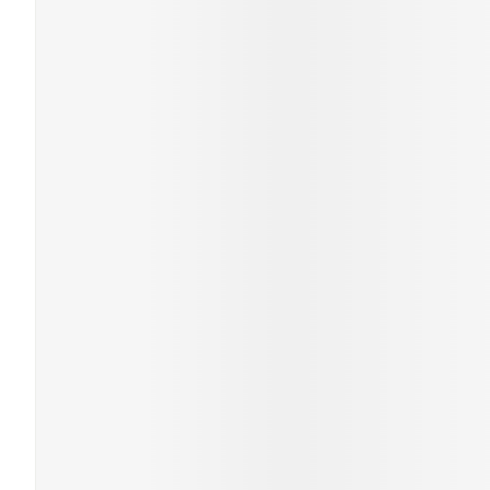
Piluliers et acc
Cheveux
Soins du visage
Taches de pigme
Peau sensible - p
Peau mixte
Peau terne
Afficher plus
Ronflement