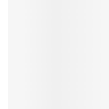
Piluliers et acc
Cheveux
Soins du visage
Taches de pigme
Peau sensible - p
Peau mixte
Peau terne
Afficher plus
Ronflement