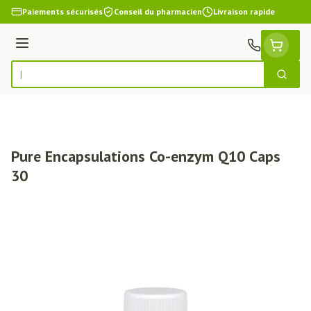
Aller au contenu
Paiements sécurisés
Conseil du pharmacien
Livraison rapide
Menu
Cherch
Rechercher
Pure Encapsulations Co-enzym Q10 Caps
30